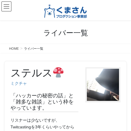
コ
ナ
ン
ビ
テ
ゲ
ン
ー
ツ
シ
ライバー一覧
へ
ョ
ス
ン
キ
に
HOME
ライバー一覧
ッ
移
プ
動
ステルス
ミクチャ
「ハッカーの秘密の話」と
「雑多な雑談」という枠を
やっています。
リスナーは少ないですが、
Twitcastingを3年くらいやってから