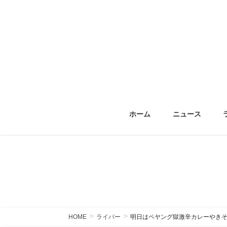
コ
ナ
ン
ビ
テ
ゲ
ン
ー
ツ
シ
へ
ョ
ス
ン
キ
に
ッ
移
ホーム
ニュース
プ
動
HOME
ライバー
明日はペヤング獄激辛カレーやき