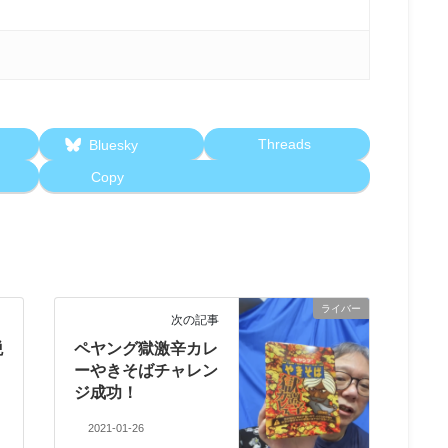
Threads
Bluesky
Copy
ライバー
次の記事
税
ペヤング獄激辛カレ
ーやきそばチャレン
ジ成功！
2021-01-26