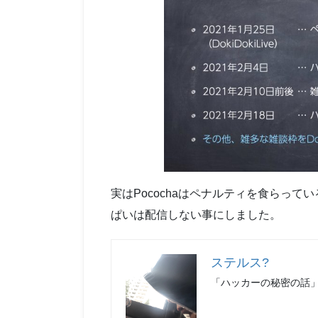
実はPocochaはペナルティを食らっ
ぱいは配信しない事にしました。
ステルス?
「ハッカーの秘密の話